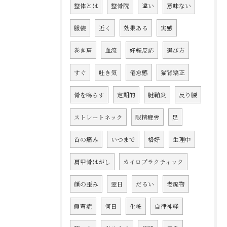
整体とは
整骨院
違い
意味ない
服装
近く
効果ある
実感
巻き肩
血流
好転反応
選び方
すぐ
吐き気
倦怠感
猫背矯正
骨を鳴らす
定期的
腱鞘炎
反り腰
ストレートネック
眼精疲労
足
首の痛み
いつまで
格好
生理中
肩甲骨はがし
カイロプラクティック
顔の歪み
翌日
だるい
老廃物
側弯症
何日
化粧
自律神経