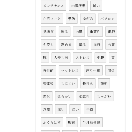
メンテナンス
内臓疾患
鈍い
在宅ワーク
予防
ゆがみ
パソコン
見過ぎ
鳴る
内臓
重要性
細胞
免疫力
高める
攣る
血行
右肩
腕
人差し指
ストレス
中腰
首
慢性的
マットレス
座り仕事
関係
整体後
しにくい
長持ち
施術
悪化
柔らかい
柔軟性
しゃがむ
急激
深い
深い
手首
ふくらはぎ
殿部
半月板損傷