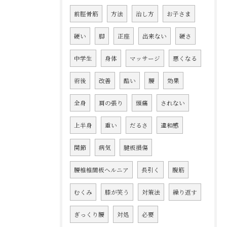
前脛骨筋
方法
治し方
お子さま
硬い
脚
正座
出来ない
硬さ
中学生
身体
マッサージ
悪くなる
術後
改善
酷い
腰
効果
全身
肩の張り
頭痛
されない
上半身
重い
だるさ
違和感
関節
病気
腱板損傷
腰椎椎間板ヘルニア
長引く
腹筋
むくみ
膝が笑う
対策法
繰り返す
ぎっくり腰
対処
必要