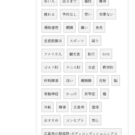
若い人
出るまで
値段
痩身
疲れる
予約なし
安い
効果ない
保険適用
期間
痛い
身長
足底筋膜炎
スポーツ
凝り
アメリカ人
観光客
旅行
SOS
ゴルフ肘
テニス肘
炎症
野球肘
呼吸障害
浅い
横隔膜
反射
脳
脊髄神経
かっけ
狭窄症
踵
外転
障害
広島市
整体
おすすめ
コンセプト
安心
広島市の整体院･ボディコンディショニングス