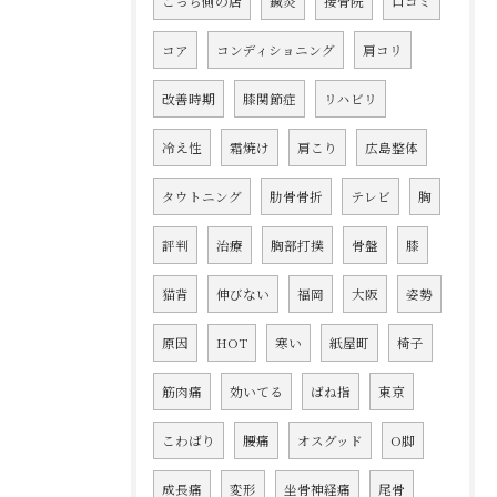
こっち側の店
鍼灸
接骨院
口コミ
コア
コンディショニング
肩コリ
改善時期
膝関節症
リハビリ
冷え性
霜焼け
肩こり
広島整体
タウトニング
肋骨骨折
テレビ
胸
評判
治療
胸部打撲
骨盤
膝
猫背
伸びない
福岡
大阪
姿勢
原因
HOT
寒い
紙屋町
椅子
筋肉痛
効いてる
ばね指
東京
こわばり
腰痛
オスグッド
O脚
成長痛
変形
坐骨神経痛
尾骨