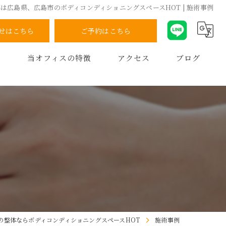
は広島県、広島市のボディコンディショニングスペースHOT | 施術事例
せはこちら
ご予約はこちら
問
当オフィスの特徴
アクセス
ブログ
腰痛
肩こり
骨盤矯正
スポーツ障害
インソール
の整体ならボディコンディショニングスペースHOT
施術事例