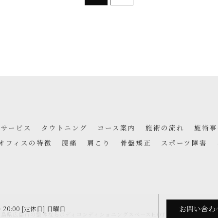
サービス
タウトニング
コース案内
施術の流れ
施術事
オフィスの特徴
腰痛
肩こり
骨盤矯正
スポーツ障害
お問い合わ
〜 20:00 [定休日] 日曜日
6 広島県広島市の整体ならボディコンディショニングスペースHOT ALL RIGHTS RES