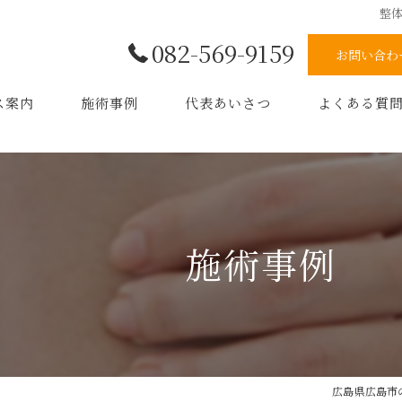
整体
082-569-9159
お問い合わ
ス案内
施術事例
代表あいさつ
よくある質
流れ
メッセージ
施術事例
広島県広島市