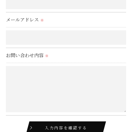
これらの委託先に対しては個人情報保護契約等の措
置をとり、適切な監督を行います。
メールアドレス
※
＜個人情報の安全管理＞
当社では、個人情報の漏洩等がなされないよう、適
切に安全管理対策を実施します。
お問い合わせ内容
※
＜個人情報を与えなかった場合に生じる結果＞
必要な情報を頂けない場合は、それに対応した当社
のサービスをご提供できない場合がございますので
予めご了承ください。
＜個人情報の開示･訂正・削除･利用停止の手続につ
いて＞
当社では、お客様の個人情報の開示･訂正･削除・利