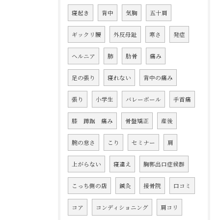
寝起き
背中
気胸
五十肩
ギックリ腰
外反母趾
寒さ
発症
ヘルニア
肺
肋骨
痛み
足の張り
寝れない
背中の痛み
張り
小学生
バレーボール
手首痛
膝 蹲踞 痛み
骨盤矯正
産後
腕の怠さ
こり
セミナー
肩
上がらない
寝違え
胸郭出口症候群
こっち側の店
鍼灸
接骨院
口コミ
コア
コンディショニング
肩コリ