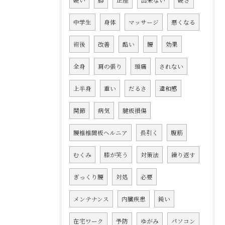
中学生
身体
マッサージ
悪くなる
術後
改善
酷い
腰
効果
全身
肩の張り
頭痛
されない
上半身
重い
だるさ
違和感
関節
病気
腱板損傷
腰椎椎間板ヘルニア
長引く
腹筋
むくみ
膝が笑う
対策法
繰り返す
ぎっくり腰
対処
必要
メンテナンス
内臓疾患
鈍い
在宅ワーク
予防
ゆがみ
パソコン