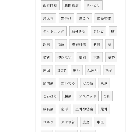
改善時期
膝関節症
リハビリ
冷え性
霜焼け
肩こり
広島整体
タウトニング
肋骨骨折
テレビ
胸
評判
治療
胸部打撲
骨盤
膝
猫背
伸びない
福岡
大阪
姿勢
原因
HOT
寒い
紙屋町
椅子
筋肉痛
効いてる
ばね指
東京
こわばり
腰痛
オスグッド
O脚
成長痛
変形
坐骨神経痛
尾骨
ゴルフ
スマホ首
広島
中区