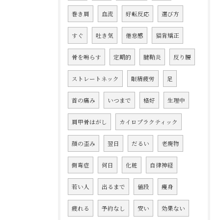
巻き肩
血流
好転反応
選び方
すぐ
吐き気
倦怠感
猫背矯正
骨を鳴らす
定期的
腱鞘炎
反り腰
ストレートネック
眼精疲労
足
首の痛み
いつまで
格好
生理中
肩甲骨はがし
カイロプラクティック
顔の歪み
翌日
だるい
老廃物
側弯症
何日
化粧
自律神経
若い人
出るまで
値段
痩身
疲れる
予約なし
安い
効果ない