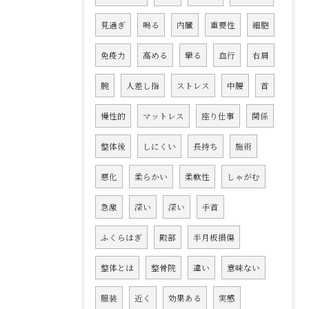
見過ぎ
鳴る
内臓
重要性
細胞
免疫力
高める
攣る
血行
右肩
腕
人差し指
ストレス
中腰
首
慢性的
マットレス
座り仕事
関係
整体後
しにくい
長持ち
施術
悪化
柔らかい
柔軟性
しゃがむ
急激
深い
深い
手首
ふくらはぎ
殿部
半月板損傷
整体とは
整骨院
違い
意味ない
服装
近く
効果ある
実感