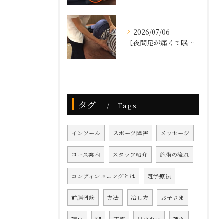
2026/07/06
【夜間足が痛くて眠れない、狭窄症と診断された】
タグ
Tags
インソール
スポーツ障害
メッセージ
コース案内
スタッフ紹介
施術の流れ
コンディショニングとは
理学療法
前脛骨筋
方法
治し方
お子さま
硬い
脚
正座
出来ない
硬さ