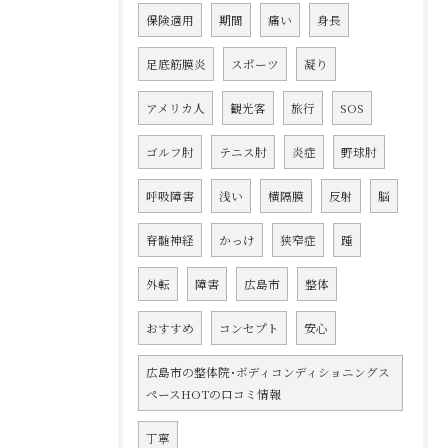
保険適用
期間
痛い
身長
足底筋膜炎
スポーツ
凝り
アメリカ人
観光客
旅行
SOS
ゴルフ肘
テニス肘
炎症
野球肘
呼吸障害
浅い
横隔膜
反射
脳
脊髄神経
かっけ
狭窄症
踵
外転
障害
広島市
整体
おすすめ
コンセプト
安心
広島市の整体院･ボディコンディショニングス
ペースHOTの口コミ情報
丁寧