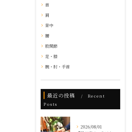
首
肩
背中
腰
股関節
足・膝
腕・肘・手首
最近の投稿
Recent
Posts
2026/08/01