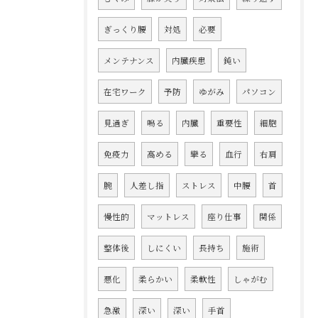
ぎっくり腰
対処
必要
メンテナンス
内臓疾患
鈍い
在宅ワーク
予防
ゆがみ
パソコン
見過ぎ
鳴る
内臓
重要性
細胞
免疫力
高める
攣る
血行
右肩
腕
人差し指
ストレス
中腰
首
慢性的
マットレス
座り仕事
関係
整体後
しにくい
長持ち
施術
悪化
柔らかい
柔軟性
しゃがむ
急激
深い
深い
手首