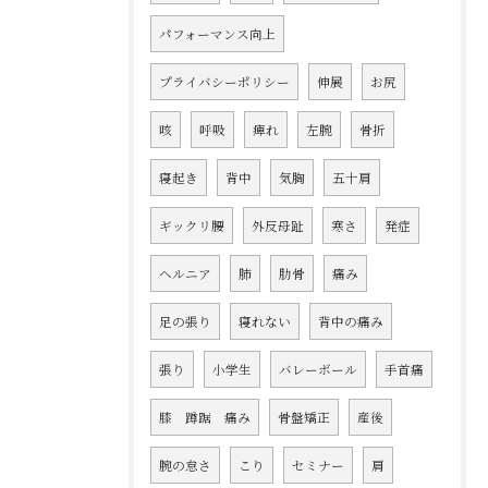
パフォーマンス向上
プライバシーポリシー
伸展
お尻
咳
呼吸
痺れ
左腕
骨折
寝起き
背中
気胸
五十肩
ギックリ腰
外反母趾
寒さ
発症
ヘルニア
肺
肋骨
痛み
足の張り
寝れない
背中の痛み
張り
小学生
バレーボール
手首痛
膝 蹲踞 痛み
骨盤矯正
産後
腕の怠さ
こり
セミナー
肩