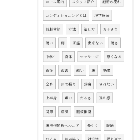
コース案内
スタッフ紹介
施術の流れ
コンディショニングとは
理学療法
前脛骨筋
方法
治し方
お子さま
硬い
脚
正座
出来ない
硬さ
中学生
身体
マッサージ
悪くなる
術後
改善
酷い
腰
効果
全身
肩の張り
頭痛
されない
上半身
重い
だるさ
違和感
関節
病気
腱板損傷
腰椎椎間板ヘルニア
長引く
腹筋
むくみ
膝が笑う
対策法
繰り返す