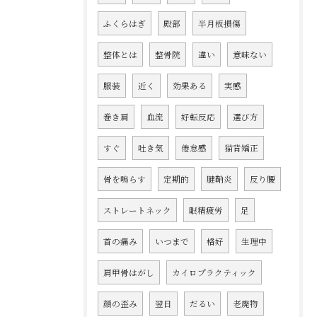
ふくらはぎ
殿部
半月板損傷
整体とは
整骨院
違い
意味ない
服装
近く
効果ある
実感
巻き肩
血流
好転反応
選び方
すぐ
吐き気
倦怠感
猫背矯正
骨を鳴らす
定期的
腱鞘炎
反り腰
ストレートネック
眼精疲労
足
首の痛み
いつまで
格好
生理中
肩甲骨はがし
カイロプラクティック
顔の歪み
翌日
だるい
老廃物