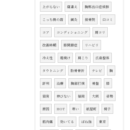
上がらない
寝違え
胸郭出口症候群
こっち側の店
鍼灸
接骨院
口コミ
コア
コンディショニング
肩コリ
改善時期
膝関節症
リハビリ
冷え性
霜焼け
肩こり
広島整体
タウトニング
肋骨骨折
テレビ
胸
評判
治療
胸部打撲
骨盤
膝
猫背
伸びない
福岡
大阪
姿勢
原因
HOT
寒い
紙屋町
椅子
筋肉痛
効いてる
ばね指
東京