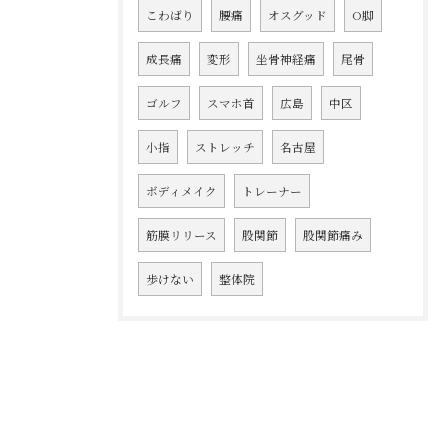
こわばり
腰痛
オスグッド
O脚
成長痛
変形
坐骨神経痛
尾骨
ゴルフ
スマホ首
広島
中区
小指
ストレッチ
名古屋
ボディメイク
トレーナー
筋膜リリース
股関節
股関節痛み
歩けない
整体院