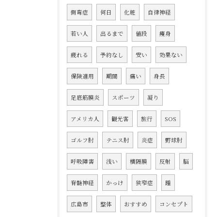
側弯症
何日
化粧
自律神経
若い人
出るまで
値段
痩身
疲れる
予約なし
安い
効果ない
保険適用
期間
痛い
身長
足底筋膜炎
スポーツ
凝り
アメリカ人
観光客
旅行
SOS
ゴルフ肘
テニス肘
炎症
野球肘
呼吸障害
浅い
横隔膜
反射
脳
脊髄神経
かっけ
狭窄症
踵
広島市
整体
おすすめ
コンセプト